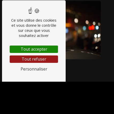
Ce site utilise des cookies
et vous donne le contrôle
sur ceux que vous
souhaitez activer
Tout accepter
Tout refuser
Personnaliser