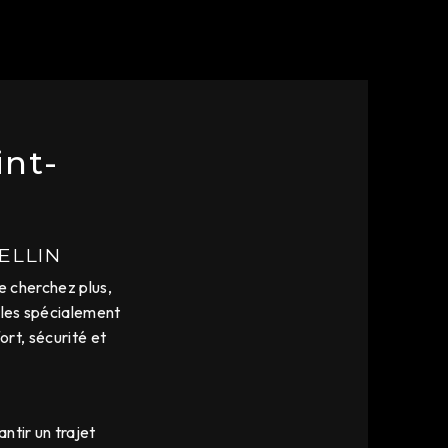
int-
ELLIN
e cherchez plus,
ules spécialement
rt, sécurité et
ntir un trajet