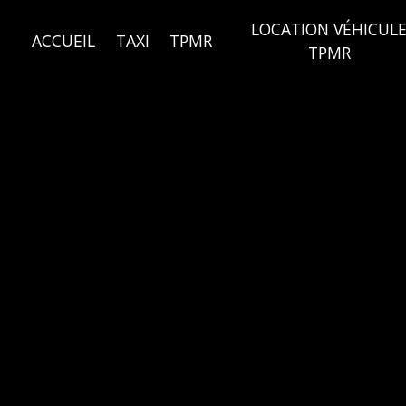
Panneau de gestion des cookies
LOCATION VÉHICUL
ACCUEIL
TAXI
TPMR
TPMR