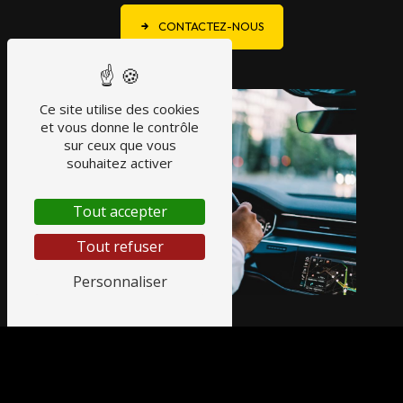
CONTACTEZ-NOUS
Ce site utilise des cookies
et vous donne le contrôle
sur ceux que vous
souhaitez activer
Tout accepter
Tout refuser
Personnaliser